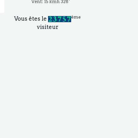
Vent: 15 kmh 328°
ème
Vous êtes le
visiteur