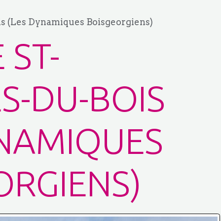
is (Les Dynamiques Boisgeorgiens)
 ST-
S-DU-BOIS
YNAMIQUES
ORGIENS)