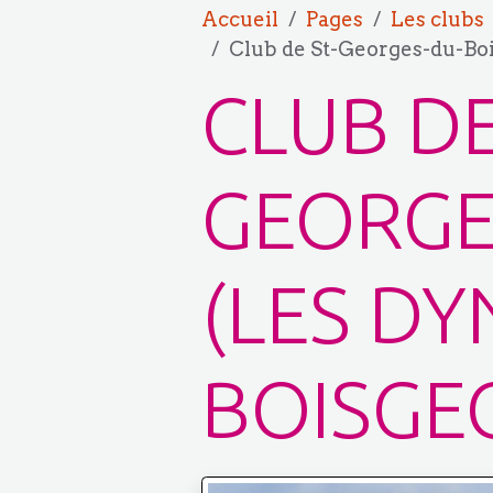
Accueil
Pages
Les clubs
Club de St-Georges-du-Bo
CLUB DE
GEORGE
(LES D
BOISGE