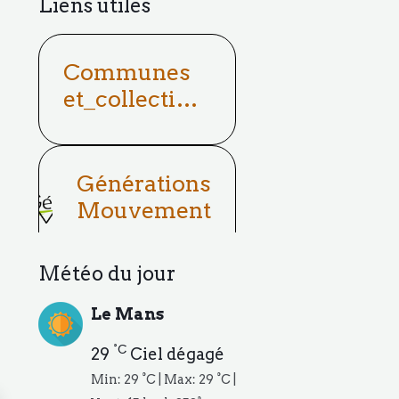
Liens utiles
Communes
et_collectivit
és
Générations
Mouvement
Météo du jour
Le Mans
°C
29
Ciel dégagé
Min: 29 °C | Max: 29 °C |