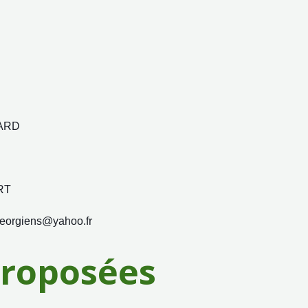
LARD
RT
eorgiens@yahoo.fr
proposées