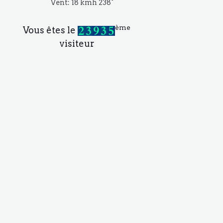
Vent: 18 kmh 238°
ème
Vous êtes le
visiteur